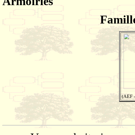
Armoiries
Famill
(AEF -