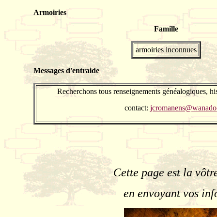
Armoiries
Famille
armoiries inconnues
Messages d'entraide
Recherchons tous renseignements généalogiques, his
contact:
jcromanens@wanadoo
Cette page est la vôtr
en envoyant vos inf