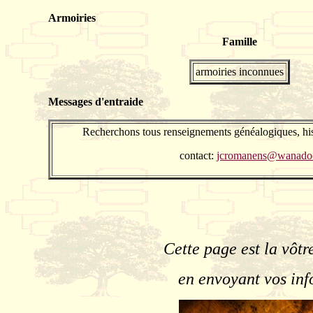
Armoiries
Famille
armoiries inconnues
Messages d'entraide
Recherchons tous renseignements généalogiques, his
contact:
jcromanens@wanadoo
Cette page est la vôtr
en envoyant vos inf