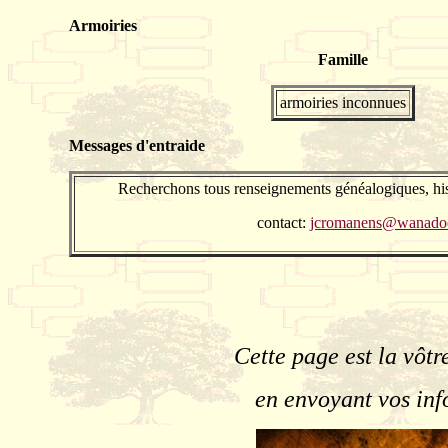
Armoiries
Famille
armoiries inconnues
Messages d'entraide
Recherchons tous renseignements généalogiques, his
contact:
jcromanens@wanadoo
Cette page est la vôtr
en envoyant vos inf