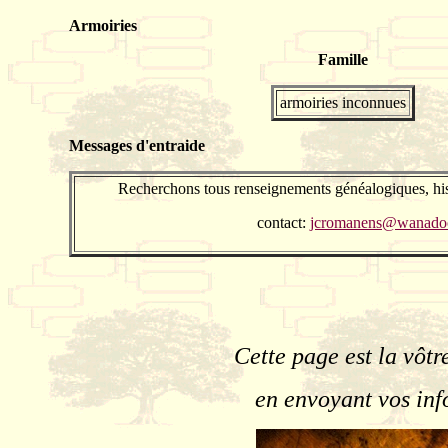
Armoiries
Famille
armoiries inconnues
Messages d'entraide
Recherchons tous renseignements généalogiques, his
contact:
jcromanens@wanadoo
Cette page est la vôtr
en envoyant vos inf