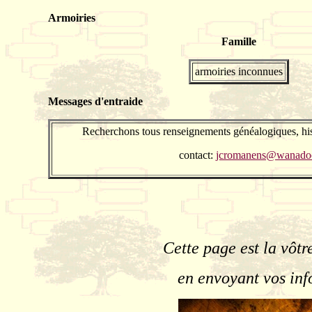
Armoiries
Famille
armoiries inconnues
Messages d'entraide
Recherchons tous renseignements généalogiques, his
contact:
jcromanens@wanadoo
Cette page est la vôtr
en envoyant vos inf