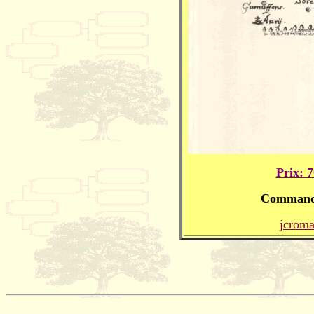
Prix: 
Commande
jcrom